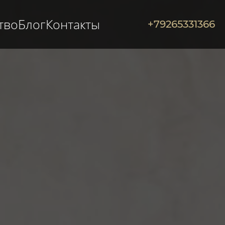
тво
Блог
Контакты
+79265331366