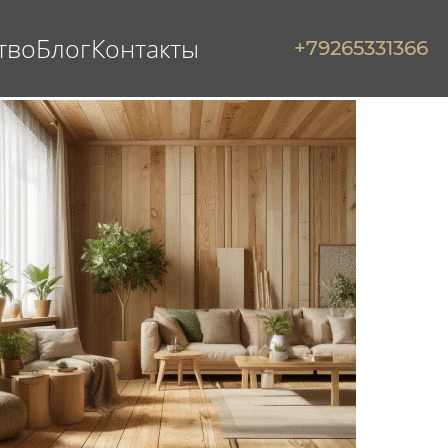
тво
Блог
Контакты
+79265331366