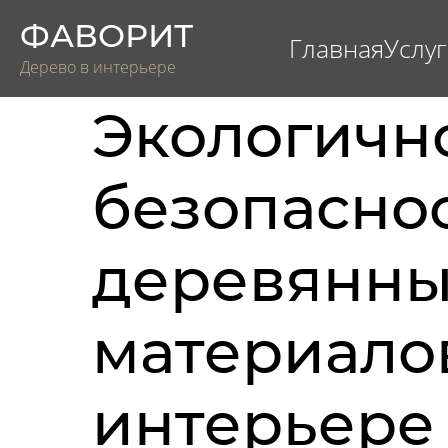
ФАВОРИТ
Главная
Услу
Дерево в интерьере
Экологичн
безопасно
деревянны
материало
интерьере