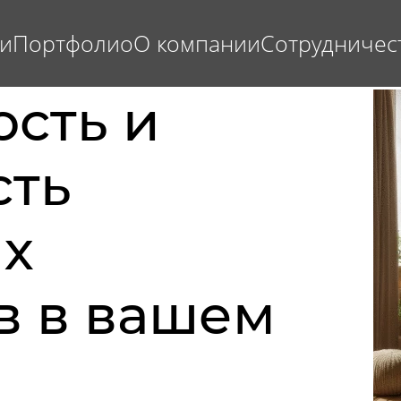
ги
Портфолио
О компании
Сотрудничес
ость и
сть
х
в в вашем