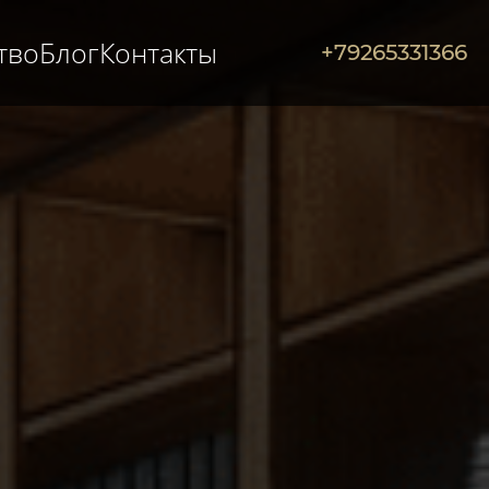
тво
Блог
Контакты
+79265331366